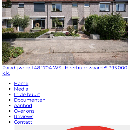
Paradijsvogel 48
1704 WS · Heerhugowaard
€ 395.000
k.k.
Home
Media
In de buurt
Documenten
Aanbod
Over ons
Reviews
Contact