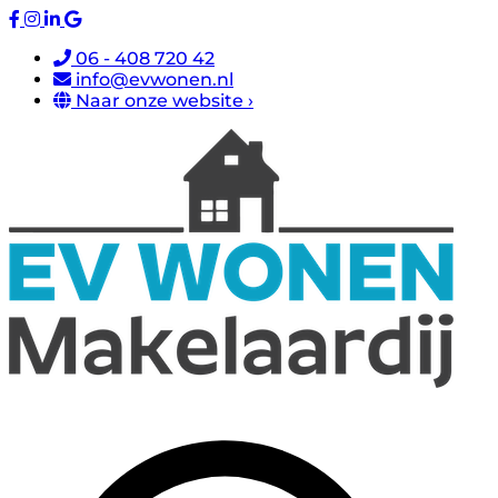
06 - 408 720 42
info@evwonen.nl
Naar onze website ›