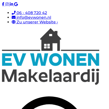
06 - 408 720 42
info@evwonen.nl
Zu unserer Website ›