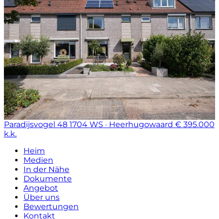
Paradijsvogel 48
1704 WS · Heerhugowaard
€ 395.000
k.k.
Heim
Medien
In der Nähe
Dokumente
Angebot
Über uns
Bewertungen
Kontakt