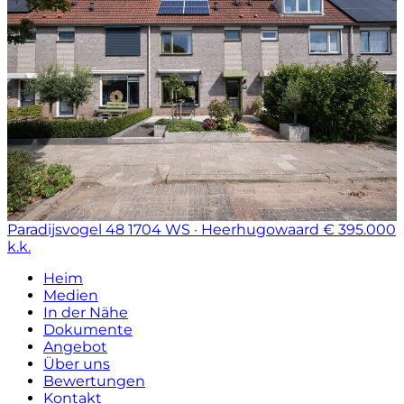
Paradijsvogel 48
1704 WS · Heerhugowaard
€ 395.000
k.k.
Heim
Medien
In der Nähe
Dokumente
Angebot
Über uns
Bewertungen
Kontakt