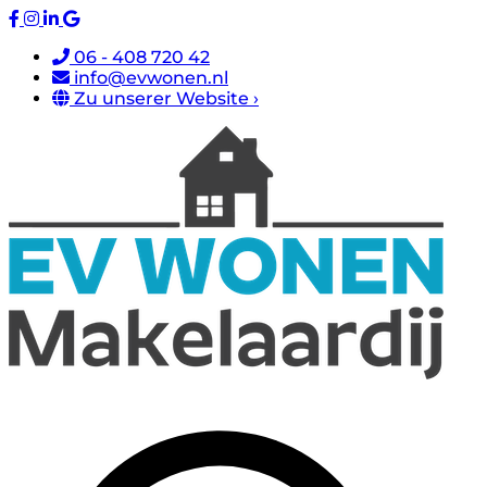
06 - 408 720 42
info@evwonen.nl
Zu unserer Website ›