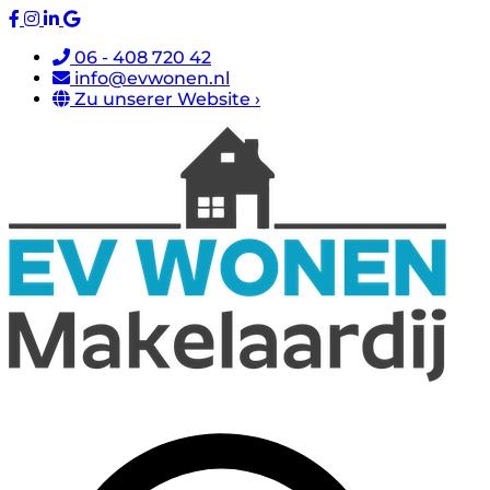
06 - 408 720 42
info@evwonen.nl
Zu unserer Website ›