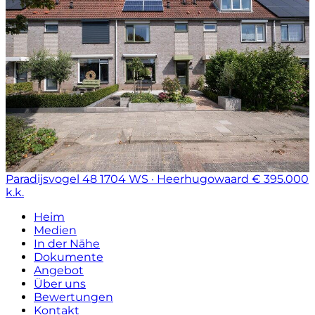
Paradijsvogel 48
1704 WS · Heerhugowaard
€ 395.000
k.k.
Heim
Medien
In der Nähe
Dokumente
Angebot
Über uns
Bewertungen
Kontakt